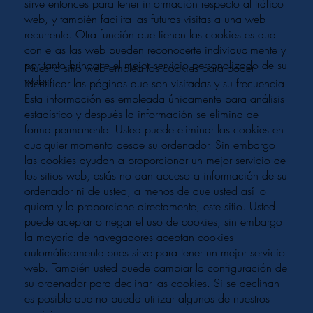
sirve entonces para tener información respecto al tráfico
web, y también facilita las futuras visitas a una web
recurrente. Otra función que tienen las cookies es que
con ellas las web pueden reconocerte individualmente y
por tanto brindarte el mejor servicio personalizado de su
Nuestro sitio web emplea las cookies para poder
web.
identificar las páginas que son visitadas y su frecuencia.
Esta información es empleada únicamente para análisis
estadístico y después la información se elimina de
forma permanente. Usted puede eliminar las cookies en
cualquier momento desde su ordenador. Sin embargo
las cookies ayudan a proporcionar un mejor servicio de
los sitios web, estás no dan acceso a información de su
ordenador ni de usted, a menos de que usted así lo
quiera y la proporcione directamente, este sitio. Usted
puede aceptar o negar el uso de cookies, sin embargo
la mayoría de navegadores aceptan cookies
automáticamente pues sirve para tener un mejor servicio
web. También usted puede cambiar la configuración de
su ordenador para declinar las cookies. Si se declinan
es posible que no pueda utilizar algunos de nuestros